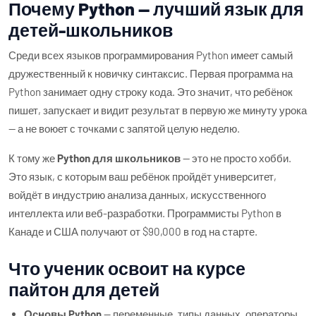
Почему Python — лучший язык для
детей-школьников
Среди всех языков программирования Python имеет самый
дружественный к новичку синтаксис. Первая программа на
Python занимает одну строку кода. Это значит, что ребёнок
пишет, запускает и видит результат в первую же минуту урока
— а не воюет с точками с запятой целую неделю.
К тому же
Python для школьников
— это не просто хобби.
Это язык, с которым ваш ребёнок пройдёт университет,
войдёт в индустрию анализа данных, искусственного
интеллекта или веб-разработки. Программисты Python в
Канаде и США получают от $90,000 в год на старте.
Что ученик освоит на курсе
пайтон для детей
Основы Python
— переменные, типы данных, операторы,