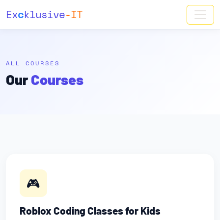
Ex
c
klusive
-IT
ALL COURSES
Our
Courses
🎮
Roblox Coding Classes for Kids